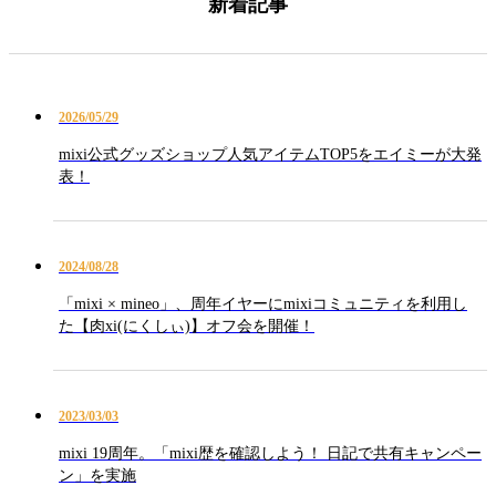
新着記事
2026/05/29
mixi公式グッズショップ人気アイテムTOP5をエイミーが大発
表！
2024/08/28
「mixi × mineo」、周年イヤーにmixiコミュニティを利用し
た【肉xi(にくしぃ)】オフ会を開催！
2023/03/03
mixi 19周年。「mixi歴を確認しよう！ 日記で共有キャンペー
ン」を実施